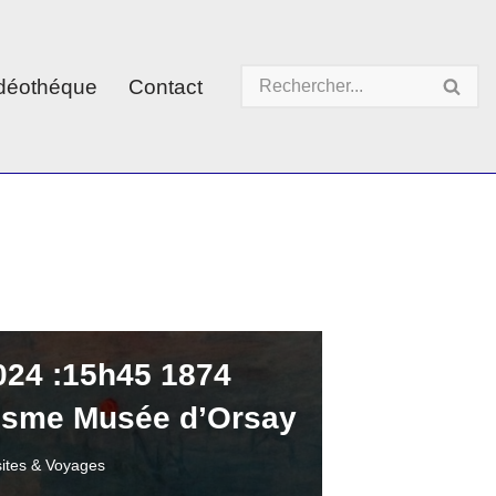
déothéque
Contact
2024 :15h45 1874
nisme Musée d’Orsay
sites & Voyages