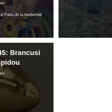
ges
Le Paris de la modernité
45: Brancusi
mpidou
ges