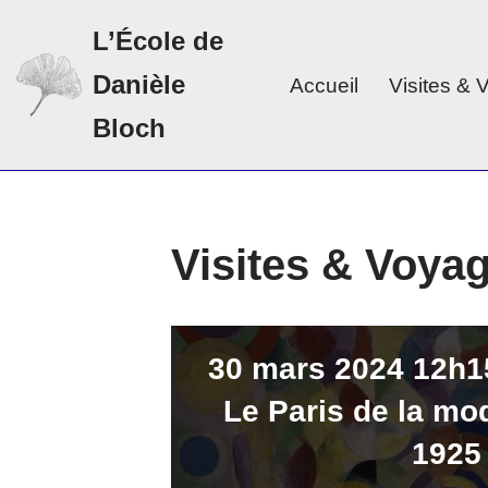
L’École de
Aller
Danièle
Accueil
Visites &
au
contenu
Bloch
Visites & Voya
30 mars 2024 12h15
Le Paris de la mo
1925