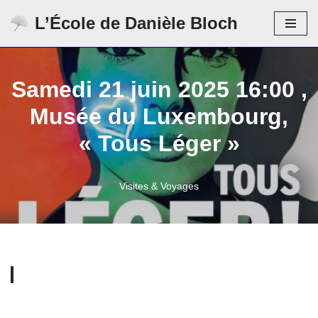
L’École de Danièle Bloch
Aller
au
contenu
Samedi 21 juin 2025 16:00 ,
Musée du Luxembourg,
« Tous Léger »
Visites & Voyages